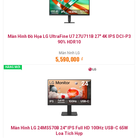
Màn Hình Đồ Họa LG UltraFine U7 27U711B 27" 4K IPS DCI-P3
90% HDR10
Màn hình LG
đ
5,590,000
HÀNG MỚI
Màn Hình LG 24MS570B 24" IPS Full HD 100Hz USB-C 65W
Loa Tích Hợp