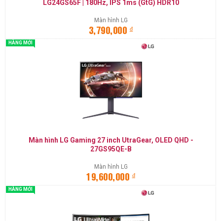
LG24GS65F | 180Hz, IPS 1ms (GtG) HDR10
Màn hình LG
đ
3,790,000
HÀNG MỚI
Màn hình LG Gaming 27 inch UtraGear, OLED QHD -
27GS95QE-B
Màn hình LG
đ
19,600,000
HÀNG MỚI