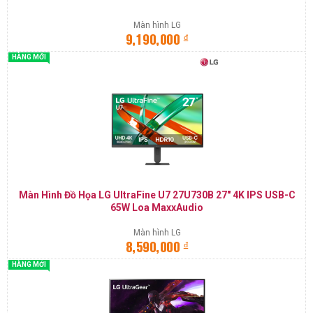
Màn hình LG
đ
9,190,000
HÀNG MỚI
Màn Hình Đồ Họa LG UltraFine U7 27U730B 27" 4K IPS USB-C
65W Loa MaxxAudio
Màn hình LG
đ
8,590,000
HÀNG MỚI