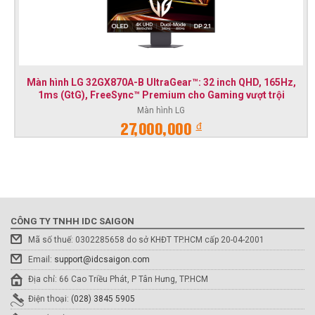
Màn hình LG 32GX870A-B UltraGear™: 32 inch QHD, 165Hz,
1ms (GtG), FreeSync™ Premium cho Gaming vượt trội
Màn hình LG
đ
27,000,000
CÔNG TY TNHH IDC SAIGON
Mã số thuế: 0302285658 do sở KHĐT TP.HCM cấp 20-04-2001
Email:
support@idcsaigon.com
Địa chỉ: 66 Cao Triều Phát, P Tân Hưng, TP.HCM
Điện thoại:
(028) 3845 5905