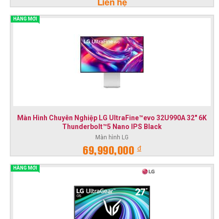
Liên hệ
HÀNG MỚI
Màn Hình Chuyên Nghiệp LG UltraFine™evo 32U990A 32" 6K
Thunderbolt™5 Nano IPS Black
Màn hình LG
đ
69,990,000
HÀNG MỚI