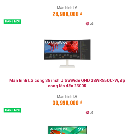
Màn hình LG
đ
28,990,000
HÀNG MỚI
Màn hình LG cong 38 inch UltraWide QHD 38WR85QC-W, độ
cong lên đến 2300R
Màn hình LG
đ
30,990,000
HÀNG MỚI