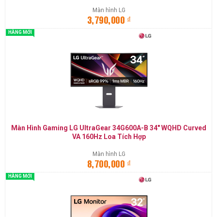
Màn hình LG
đ
3,790,000
HÀNG MỚI
Màn Hình Gaming LG UltraGear 34G600A-B 34" WQHD Curved
VA 160Hz Loa Tích Hợp
Màn hình LG
đ
8,700,000
HÀNG MỚI