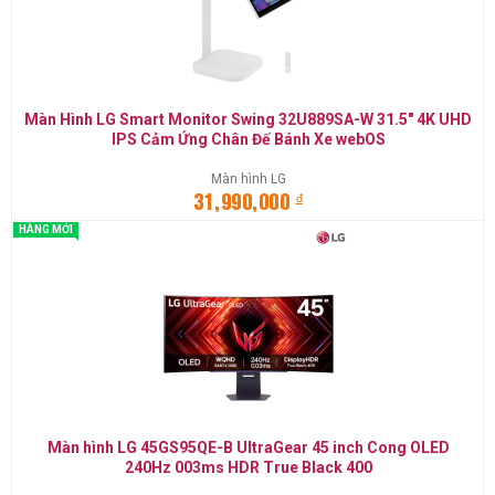
Màn Hình LG Smart Monitor Swing 32U889SA-W 31.5" 4K UHD
IPS Cảm Ứng Chân Đế Bánh Xe webOS
Màn hình LG
đ
31,990,000
HÀNG MỚI
Màn hình LG 45GS95QE-B UltraGear 45 inch Cong OLED
240Hz 003ms HDR True Black 400