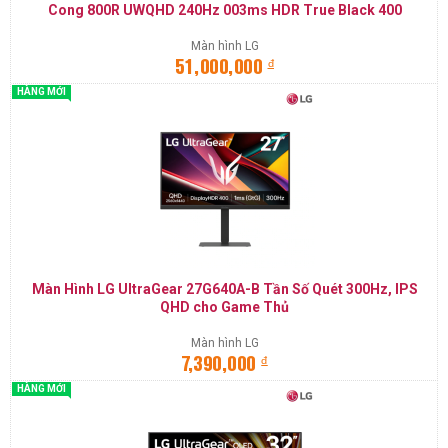
Cong 800R UWQHD 240Hz 003ms HDR True Black 400
Màn hình LG
đ
51,000,000
HÀNG MỚI
Màn Hình LG UltraGear 27G640A-B Tần Số Quét 300Hz, IPS
QHD cho Game Thủ
Màn hình LG
đ
7,390,000
HÀNG MỚI