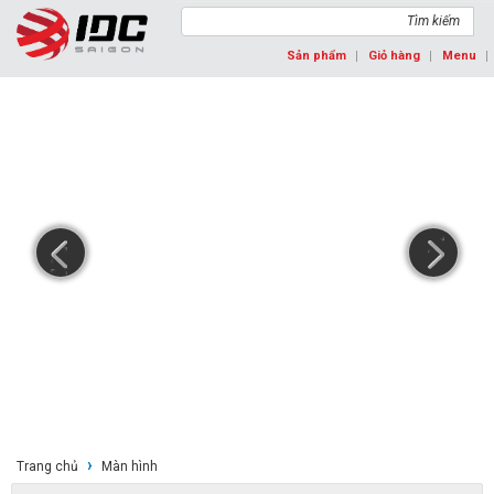
Tìm kiếm
Sản phẩm
Giỏ hàng
Menu
prev
next
ƯU ĐÃI MÙA TỰU TRƯỜNG
Khách hàng khi mua 1 màn hình LG trong thời gian diễn ra
khuyến mãi sẽ nhận ...
›
Trang chủ
Màn hình