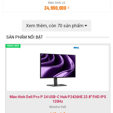
Màn hình LG
đ
34,990,000
Xem thêm
, còn 70 sản phẩm
SẢN PHẨM NỔI BẬT
HÀNG MỚI
Màn Hình Dell Pro P 24 USB-C Hub P2426HE 23.8" FHD IPS
120Hz
Monitor Dell