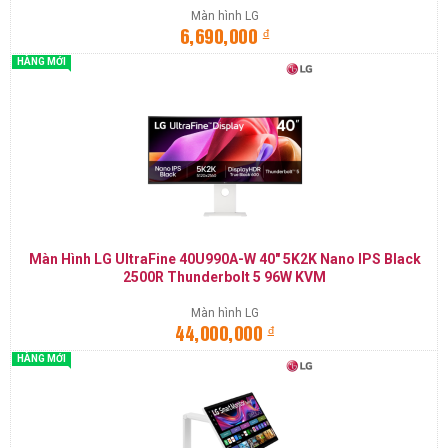
Màn hình LG
đ
6,690,000
HÀNG MỚI
Màn Hình LG UltraFine 40U990A-W 40" 5K2K Nano IPS Black
2500R Thunderbolt 5 96W KVM
Màn hình LG
đ
44,000,000
HÀNG MỚI