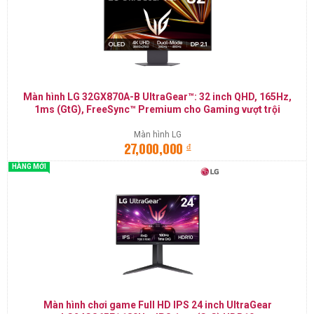
Màn hình LG 32GX870A-B UltraGear™: 32 inch QHD, 165Hz,
1ms (GtG), FreeSync™ Premium cho Gaming vượt trội
Màn hình LG
đ
27,000,000
HÀNG MỚI
Màn hình chơi game Full HD IPS 24 inch UltraGear