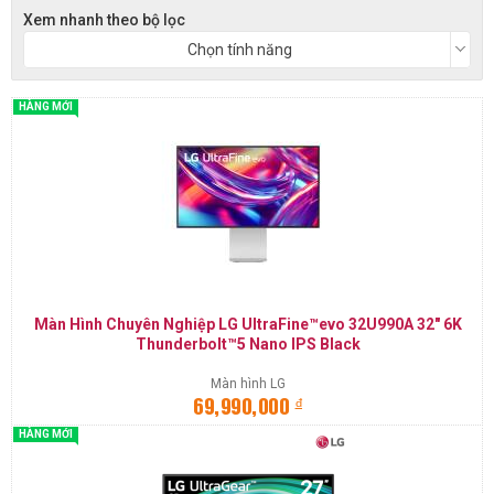
Xem nhanh theo bộ lọc
Chọn tính năng
HÀNG MỚI
Màn Hình Chuyên Nghiệp LG UltraFine™evo 32U990A 32" 6K
Thunderbolt™5 Nano IPS Black
Màn hình LG
đ
69,990,000
HÀNG MỚI