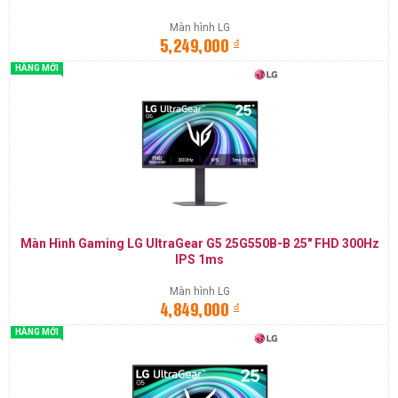
Màn hình LG
đ
5,249,000
HÀNG MỚI
Màn Hình Gaming LG UltraGear G5 25G550B-B 25" FHD 300Hz
IPS 1ms
Màn hình LG
đ
4,849,000
HÀNG MỚI