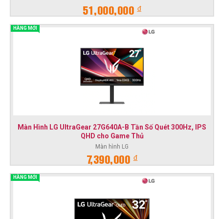
đ
51,000,000
HÀNG MỚI
Màn Hình LG UltraGear 27G640A-B Tần Số Quét 300Hz, IPS
QHD cho Game Thủ
Màn hình LG
đ
7,390,000
HÀNG MỚI