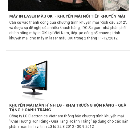
MÁY IN LASER MÀU OKI - KHUYẾN MẠI NỐI TIẾP KHUYẾN MẠI
Căn cứ vào thành công của chương trình khuyến mại 'Kích cầu 2012',
và được sự đề nghị của nhiều khách hàng, IDC Saigon - nhà phân phối
chính hãng máy in OKI tại Việt Nam, tiếp tục công bố chương trình
khuyến mại cho máy in laser màu OKI trong 2 tháng 11-12/2012.
KHUYẾN MẠI MÀN HÌNH LG - KHAI TRƯỜNG RỘN RÀNG - QUÀ
TẶNG HOÀNH TRÁNG
Công ty LG Electronics Vietnam thông báo chương trình khuyến mại
"Khai Trường Rộn Ràng - Quà Tặng Hoành Tráng" áp dụng cho các sản
phẩm màn hình vi tính LG từ 22.8.2012 - 30.9.2012