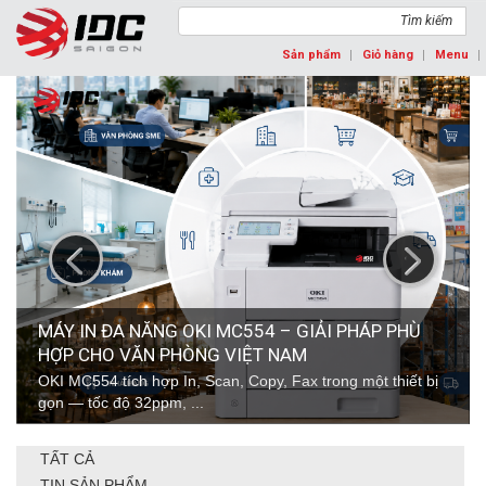
Tìm kiếm
Sản phẩm
Giỏ hàng
Menu
prev
next
IẢI PHÁP PHÙ
OKI PRO9431DN. MÁY IN MÀU A3 GR
CHO STUDIO THIẾT KẾ
 trong một thiết bị
OKI Pro9431dn in màu A3+ 50ppm, 1200dpi
PostScript 3, hỗ trợ giấy bóng, ...
TẤT CẢ
TIN SẢN PHẨM