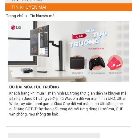
TIN KHUYẾN MÃI
›
Trang chủ
Tin khuyến mãi
ƯU ĐÃI MÙA TỰU TRƯỜNG
Khách hàng khi mua 1 màn hình LG trong thời gian diễn ra khuyến mãi
sẽ nhận được 01 bảng vẽ điện tử Wacom đối với màn hình UHD, Ultral
Wide, tay cầm chơi game Xbox One đối với màn hình UltraGear, thẻ
quà tặng GOT IT tùy theo số lượng đối với từng dòng UltraGear, QHD
văn phòng, mọi thông tin biết