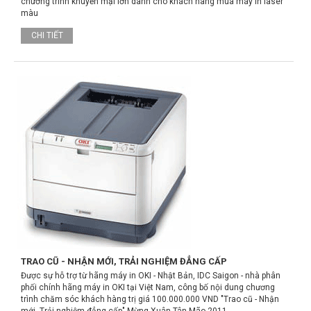
chương trình khuyến mại lớn dành cho khách hàng mua máy in laser
màu
CHI TIẾT
TRAO CŨ - NHẬN MỚI, TRẢI NGHIỆM ĐẲNG CẤP
Được sự hỗ trợ từ hãng máy in OKI - Nhật Bản, IDC Saigon - nhà phân
phối chính hãng máy in OKI tại Việt Nam, công bố nội dung chương
trình chăm sóc khách hàng trị giá 100.000.000 VND "Trao cũ - Nhận
mới, Trải nghiệm đẳng cấp" Mừng Xuân Tân Mão 2011