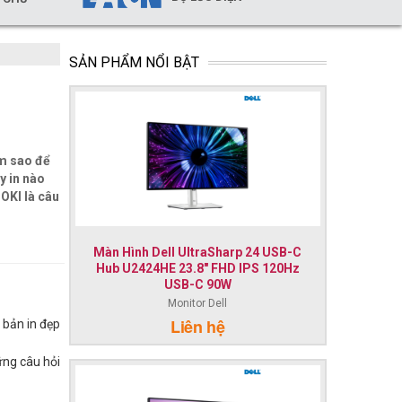
SẢN PHẨM NỔI BẬT
àm sao để
y in nào
OKI là câu
Màn Hình Dell UltraSharp 24 USB-C
Hub U2424HE 23.8" FHD IPS 120Hz
USB-C 90W
Monitor Dell
Liên hệ
 bản in đẹp
ững câu hỏi