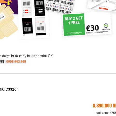
 được in từ máy in laser màu OKI
KI :
0908 943 468
 OKI C332dn
8,390,000
V
Lượt xem: 475