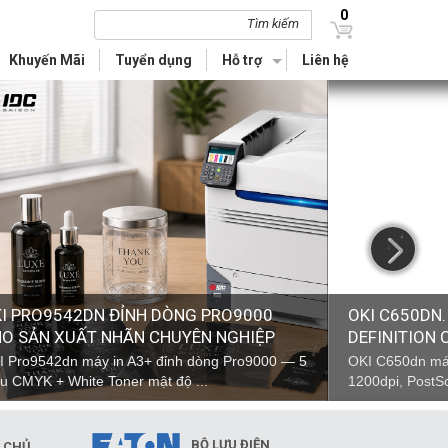
0
Tìm kiếm
Khuyến Mãi
Tuyển dụng
Hỗ trợ
Liên hệ
next
I PRO9542DN ĐỈNH DÒNG PRO9000
OKI C650DN.
O SẢN XUẤT NHÃN CHUYÊN NGHIỆP
DEFINITION
I Pro9542dn máy in A3+ đỉnh dòng Pro9000 — 5
OKI C650dn máy
u CMYK + White Toner mật độ ...
1200dpi, PostSc
BỘ LƯU ĐIỆN
Y CHỦ