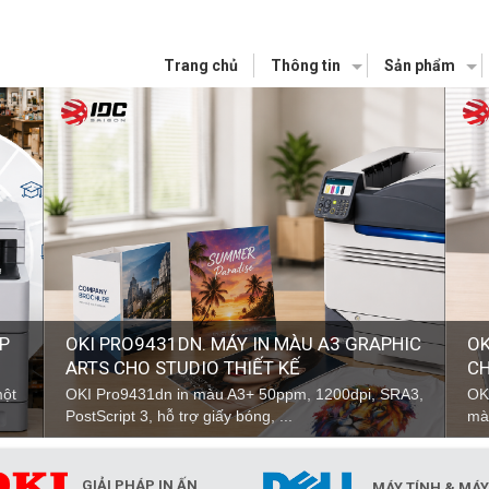
Trang chủ
Thông tin
Sản phẩm
ÁP
OKI PRO9431DN. MÁY IN MÀU A3 GRAPHIC
OK
ARTS CHO STUDIO THIẾT KẾ
CH
một
OKI Pro9431dn in màu A3+ 50ppm, 1200dpi, SRA3,
OK
PostScript 3, hỗ trợ giấy bóng, ...
mà
GIẢI PHÁP IN ẤN
MÁY TÍNH & MÁ