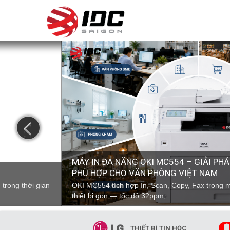
prev
MÁY IN ĐA NĂNG OKI MC554 – GIẢI PH
PHÙ HỢP CHO VĂN PHÒNG VIỆT NAM
trong thời gian
OKI MC554 tích hợp In, Scan, Copy, Fax trong 
thiết bị gọn — tốc độ 32ppm, ...
THIẾT BỊ TIN HỌC