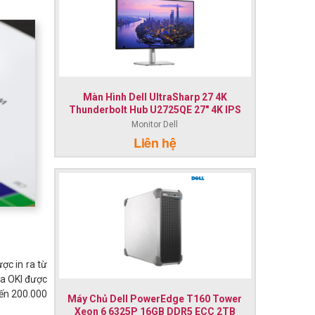
Màn Hình Dell UltraSharp 27 4K
Thunderbolt Hub U2725QE 27" 4K IPS
Monitor Dell
Liên hệ
ợc in ra từ
ủa OKI được
đến 200.000
Máy Chủ Dell PowerEdge T160 Tower
Xeon 6 6325P 16GB DDR5 ECC 2TB