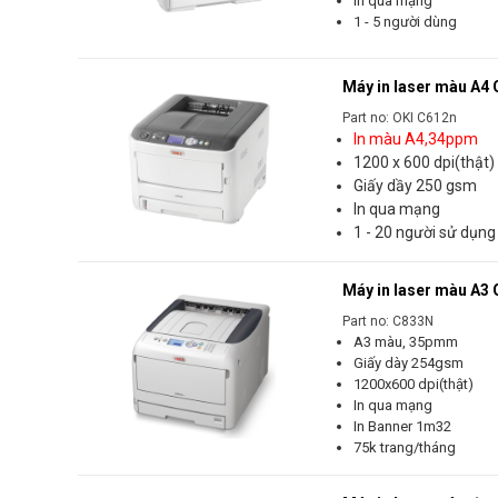
In qua mạng
1 - 5 người dùng
Máy in laser màu A4 
Part no: OKI C612n
In màu A4,34ppm
1200 x 600 dpi(thật)
Giấy dầy 250 gsm
In qua mạng
1 - 20 người sử dụng
Máy in laser màu A3
Part no: C833N
A3 màu, 35pmm
Giấy dày 254gsm
1200x600 dpi(thật)
In qua mạng
In Banner 1m32
75k trang/tháng