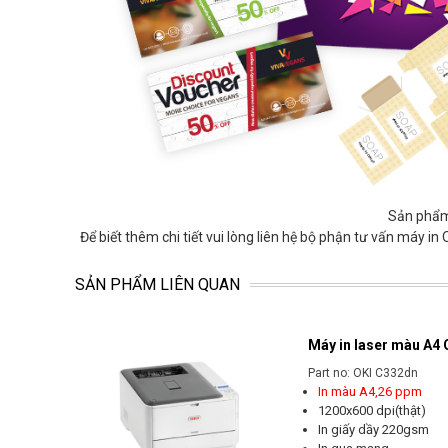
Sản phẩm
Để biết thêm chi tiết vui lòng liên hệ bộ phận tư vấn máy in O
SẢN PHẨM LIÊN QUAN
Máy in laser màu A4
Part no: OKI C332dn
In màu A4,26 ppm
1200x600 dpi(thật)
In giấy dầy 220gsm