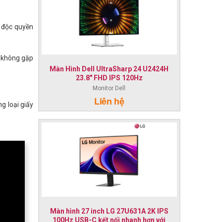
ệ độc quyền
à không gặp
Màn Hình Dell UltraSharp 24 U2424H
23.8" FHD IPS 120Hz
Monitor Dell
Liên hệ
g loại giấy
Màn hình 27 inch LG 27U631A 2K IPS
100Hz USB-C kết nối nhanh hơn với