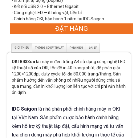
- In 2 mặt tự động (Duplex)
- Kết nối USB 2.0 + Ethernet Gigabit
- Công nghệ LED — ít hỏng vặt, bền bỉ
- Chính hãng OKI, bảo hành 1 năm tại IDC Saigon
ĐẶT HÀNG
GIỚI THIỆU
THÔNG SỐ KỸ THUẬT
PHỤ KIỆN
ĐẠI LÝ
OKI B433dn
là máy in đen trắng A4 sử dụng công nghệ LED
kỹ thuật số của OKI, tốc độ in 40 trang/phút, độ phân giải
1200×1200dpi, duty cycle tối đa 80.000 trang/tháng. Sản
phẩm hướng đến văn phòng có nhiều người dùng chia sẻ
qua mạng, cần in khối lượng lớn liên tục với chi phí vận hành
ổn định.
IDC Saigon
là nhà phân phối chính hãng máy in OKI
tại Việt Nam. Sản phẩm được bảo hành chính hãng,
kèm hỗ trợ kỹ thuật lắp đặt, cấu hình mạng và tư vấn
lựa chọn dòng máy phù hợp khối lượng in thực tế của