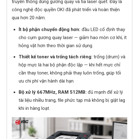
truyền thống dùng gương quay và tia laser quét. Đây là
công nghệ độc quyền OKI đã phát triển và hoàn thiện
qua hơn 20 năm.
Ít bộ phận chuyển động hơn:
đầu LED cố định thay
cho cụm gương quay laser — giảm hao mòn cơ khí, ít
hỏng vặt hơn theo thời gian sử dụng.
Thiết kế toner và trống tách riêng:
trống (drum) và
hộp mực là hai bộ phận độc lập — khi hết mực chỉ
cần thay toner, không phải thay luôn trống, giúp tối
ưu chi phí vận hành dài hạn.
Bộ xử lý 667MHz, RAM 512MB:
đủ mạnh để xử lý
tài liệu nhiều trang, file phức tạp mà không bị giật lag
khi in hàng loạt.