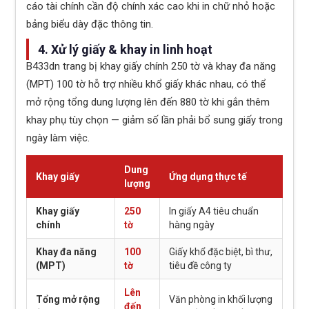
cáo tài chính cần độ chính xác cao khi in chữ nhỏ hoặc
bảng biểu dày đặc thông tin.
4. Xử lý giấy & khay in linh hoạt
B433dn trang bị khay giấy chính 250 tờ và khay đa năng
(MPT) 100 tờ hỗ trợ nhiều khổ giấy khác nhau, có thể
mở rộng tổng dung lượng lên đến 880 tờ khi gắn thêm
khay phụ tùy chọn — giảm số lần phải bổ sung giấy trong
ngày làm việc.
Dung
Khay giấy
Ứng dụng thực tế
lượng
Khay giấy
250
In giấy A4 tiêu chuẩn
chính
tờ
hàng ngày
Khay đa năng
100
Giấy khổ đặc biệt, bì thư,
(MPT)
tờ
tiêu đề công ty
Lên
Tổng mở rộng
Văn phòng in khối lượng
đến