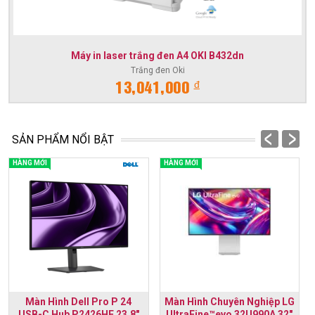
Máy in laser trắng đen A4 OKI B432dn
Trắng đen Oki
đ
13,041,000
prev
next
SẢN PHẨM NỔI BẬT
HÀNG MỚI
HÀNG MỚI
Màn Hình Dell Pro P 24
Màn Hình Chuyên Nghiệp LG
USB-C Hub P2426HE 23.8"
UltraFine™evo 32U990A 32"