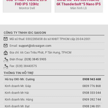
FHD IPS 120Hz
6K Thunderbolt™5 Nano IPS
Monitor Dell
Màn hình LG
Black
CÔNG TY TNHH IDC SAIGON
Mã số thuế: 0302285658 do sở KHĐT TP.HCM cấp 20-04-2001
Email:
support@idcsaigon.com
Địa chỉ: 66 Cao Triều Phát, P Tân Hưng, TP.HCM
Điện thoại:
(028) 3845 5905
Fax: (028) 38443575
THÔNG TIN HỖ TRỢ
Hỗ trợ OKI-Mr. Cường
0908 943 468
Kinh doanh Mr. Giáp
0839 776 868
Kinh doanh Mr Hải
0938 333 044
Kinh doanh Ms. Hằng
0909 392 744
Kinh doanh Mr. Đạt
0908 246 051