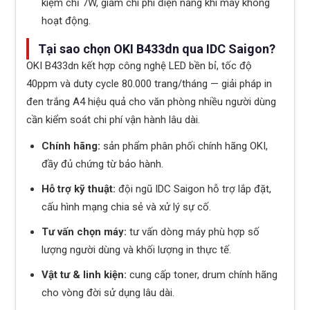
kiệm chỉ 7W, giảm chi phí điện năng khi máy không
hoạt động.
Tại sao chọn OKI B433dn qua IDC Saigon?
OKI B433dn kết hợp công nghệ LED bền bỉ, tốc độ
40ppm và duty cycle 80.000 trang/tháng — giải pháp in
đen trắng A4 hiệu quả cho văn phòng nhiều người dùng
cần kiểm soát chi phí vận hành lâu dài.
Chính hãng:
sản phẩm phân phối chính hãng OKI,
đầy đủ chứng từ bảo hành.
Hỗ trợ kỹ thuật:
đội ngũ IDC Saigon hỗ trợ lắp đặt,
cấu hình mạng chia sẻ và xử lý sự cố.
Tư vấn chọn máy:
tư vấn dòng máy phù hợp số
lượng người dùng và khối lượng in thực tế.
Vật tư & linh kiện:
cung cấp toner, drum chính hãng
cho vòng đời sử dụng lâu dài.