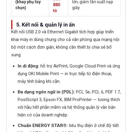
(khay phụ tùy
lớn, giảm tần suất nạp
880
chọn)
giấy
tờ
5. Kết nối & quản lý in ấn
Kết nối USB 2.0 và Ethernet Gigabit tích hợp giúp triển
khai máy in dùng chung cho cả văn phòng qua mạng nội
bộ một cách đơn giản, không cần thiết bị chia sẻ bổ
sung.
In di động:
hỗ trợ AirPrint, Google Cloud Print và ứng
dụng OKI Mobile Print — in trực tiếp từ điện thoại,
máy tính bảng khi cần.
Đa dạng ngôn ngữ in (PDL):
PCL 5e, PCL 6, PDF 1.7,
PostScript 3, Epson FX, IBM ProPrinter — tương thích
với hầu hết phần mềm và hệ thống quản lý văn bản
hiện có của doanh nghiệp.
Chuẩn ENERGY STAR®:
tiêu thụ điện ở chế độ tiết