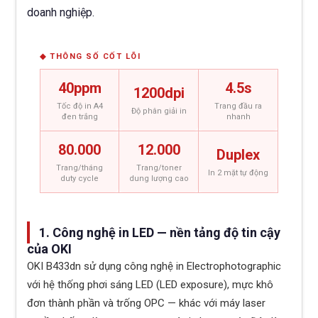
doanh nghiệp.
◆ THÔNG SỐ CỐT LÕI
40ppm
4.5s
1200dpi
Tốc độ in A4
Trang đầu ra
Độ phân giải in
đen trắng
nhanh
80.000
12.000
Duplex
Trang/tháng
Trang/toner
In 2 mặt tự động
duty cycle
dung lượng cao
1. Công nghệ in LED — nền tảng độ tin cậy
của OKI
OKI B433dn sử dụng công nghệ in Electrophotographic
với hệ thống phơi sáng LED (LED exposure), mực khô
đơn thành phần và trống OPC — khác với máy laser