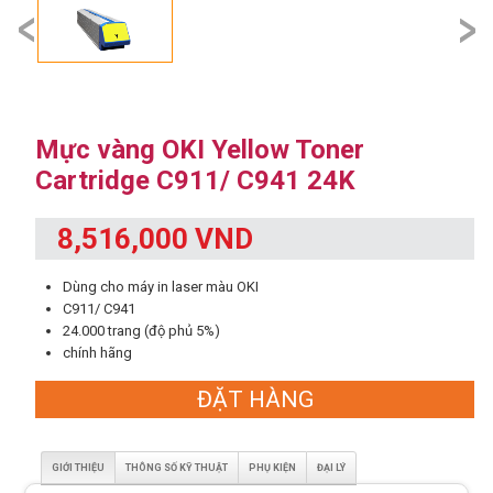
prev
next
Mực vàng OKI Yellow Toner
Cartridge C911/ C941 24K
8,516,000 VND
Dùng cho máy in laser màu OKI
C911/ C941
24.000 trang (độ phủ 5%)
chính hãng
ĐẶT HÀNG
GIỚI THIỆU
THÔNG SỐ KỸ THUẬT
PHỤ KIỆN
ĐẠI LÝ