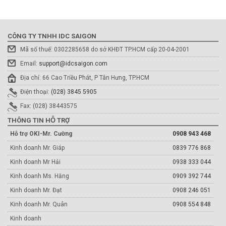
CÔNG TY TNHH IDC SAIGON
Mã số thuế: 0302285658 do sở KHĐT TP.HCM cấp 20-04-2001
Email:
support@idcsaigon.com
Địa chỉ: 66 Cao Triều Phát, P Tân Hưng, TP.HCM
Điện thoại:
(028) 3845 5905
Fax: (028) 38443575
THÔNG TIN HỖ TRỢ
Hỗ trợ OKI-Mr. Cường
0908 943 468
Kinh doanh Mr. Giáp
0839 776 868
Kinh doanh Mr Hải
0938 333 044
Kinh doanh Ms. Hằng
0909 392 744
Kinh doanh Mr. Đạt
0908 246 051
Kinh doanh Mr. Quân
0908 554 848
Kinh doanh