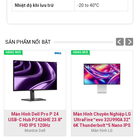
Nhiệt độ khi lưu trữ
-20 to 40°C
prev
next
SẢN PHẨM NỔI BẬT
HÀNG MỚI
HÀNG MỚI
Màn Hình Dell Pro P 24
Màn Hình Chuyên Nghiệp LG
USB-C Hub P2426HE 23.8"
UltraFine™evo 32U990A 32"
FHD IPS 120Hz
6K Thunderbolt™5 Nano IPS
Monitor Dell
Màn hình LG
Black