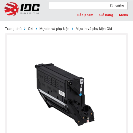
Tìm kiếm
Sản phẩm
Giỏ hàng
Menu
›
›
›
Trang chủ
Oki
Mực in và phụ kiện
Mực in và phụ kiện Oki