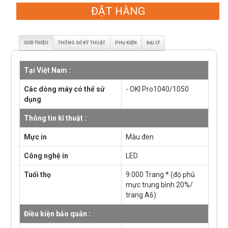
ĐẶT HÀNG
GIỚI THIỆU
THÔNG SỐ KỸ THUẬT
PHỤ KIỆN
ĐẠI LÝ
Tại Việt Nam :
Các dòng máy có thể sử
- OKI Pro1040/1050
dụng
Thông tin kĩ thuật :
Mực in
Màu đen
Công nghệ in
LED
Tuổi thọ
9.000 Trang * (độ phủ
mực trung bình 20%/
trang A6)
Điều kiện bảo quản :