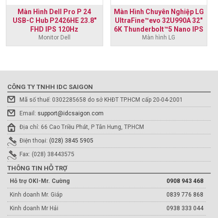
Màn Hình Dell Pro P 24
Màn Hình Chuyên Nghiệp LG
USB-C Hub P2426HE 23.8"
UltraFine™evo 32U990A 32"
FHD IPS 120Hz
6K Thunderbolt™5 Nano IPS
Monitor Dell
Màn hình LG
Black
CÔNG TY TNHH IDC SAIGON
Mã số thuế: 0302285658 do sở KHĐT TP.HCM cấp 20-04-2001
Email:
support@idcsaigon.com
Địa chỉ: 66 Cao Triều Phát, P Tân Hưng, TP.HCM
Điện thoại:
(028) 3845 5905
Fax: (028) 38443575
THÔNG TIN HỖ TRỢ
Hỗ trợ OKI-Mr. Cường
0908 943 468
Kinh doanh Mr. Giáp
0839 776 868
Kinh doanh Mr Hải
0938 333 044