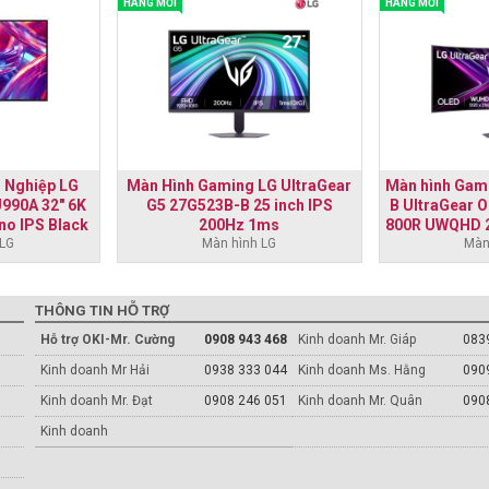
HÀNG MỚI
HÀNG MỚI
 Nghiệp LG
Màn Hình Gaming LG UltraGear
Màn hình Gam
U990A 32" 6K
G5 27G523B-B 25 inch IPS
B UltraGear 
no IPS Black
200Hz 1ms
800R UWQHD 
 LG
Màn hình LG
True 
Màn
THÔNG TIN HỖ TRỢ
Hỗ trợ OKI-Mr. Cường
0908 943 468
Kinh doanh Mr. Giáp
083
Kinh doanh Mr Hải
0938 333 044
Kinh doanh Ms. Hằng
090
Kinh doanh Mr. Đạt
0908 246 051
Kinh doanh Mr. Quân
090
Kinh doanh