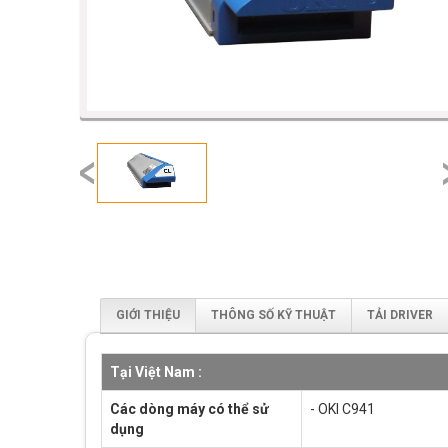
prev
GIỚI THIỆU
THÔNG SỐ KỸ THUẬT
TẢI DRIVER
Tại Việt Nam :
Các dòng máy có thể sử
- OKI C941
dụng