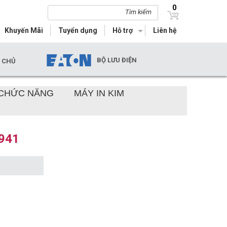
0
Tìm kiếm
Khuyến Mãi
Tuyển dụng
Hỗ trợ
Liên hệ
BỘ LƯU ĐIỆN
Y CHỦ
 CHỨC NĂNG
MÁY IN KIM
C941