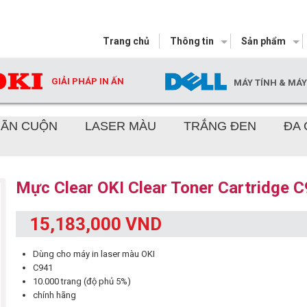
Trang chủ
Thông tin
Sản phẩm
GIẢI PHÁP IN ẤN
MÁY TÍNH & MÁ
HÃN CUỘN
LASER MÀU
TRẮNG ĐEN
ĐA
Mực Clear OKI Clear Toner Cartridge 
15,183,000 VND
Dùng cho máy in laser màu OKI
C941
10.000 trang (độ phủ 5%)
chính hãng