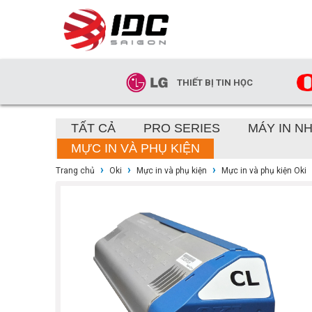
THIẾT BỊ TIN HỌC
TẤT CẢ
PRO SERIES
MÁY IN N
MỰC IN VÀ PHỤ KIỆN
›
›
›
Trang chủ
Oki
Mực in và phụ kiện
Mực in và phụ kiện Oki