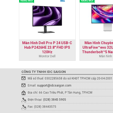
HÀNG MỚI
HÀNG MỚI
7 inch
Màn Hình Dell Pro P 24 USB-C
Màn Hình Chuyên
D -
Hub P2426HE 23.8" FHD IPS
UltraFine™evo 32
120Hz
Thunderbolt™5 Na
Monitor Dell
Màn hình
CÔNG TY TNHH IDC SAIGON
Mã số thuế: 0302285658 do sở KHĐT TP.HCM cấp 20-04-2001
Email:
support@idcsaigon.com
Địa chỉ: 66 Cao Triều Phát, P Tân Hưng, TP.HCM
Điện thoại:
(028) 3845 5905
Fax: (028) 38443575