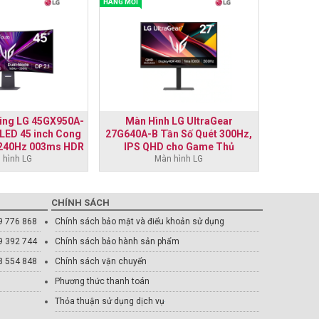
HÀNG MỚI
HÀNG MỚI
ing LG 45GX950A-
Màn Hình LG UltraGear
Màn h
OLED 45 inch Cong
27G640A-B Tần Số Quét 300Hz,
UltraGear
240Hz 003ms HDR
IPS QHD cho Game Thủ
1ms (GtG
Black 400
 hình LG
Màn hình LG
cho
CHÍNH SÁCH
9 776 868
Chính sách bảo mật và điểu khoản sử dụng
9 392 744
Chính sách bảo hành sản phẩm
8 554 848
Chính sách vận chuyển
Phương thức thanh toán
Thỏa thuận sử dụng dịch vụ