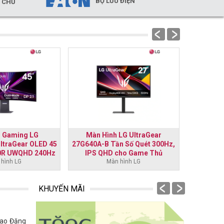
BỘ LƯU ĐIỆN
Y CHỦ
prev
next
h Gaming LG
Màn Hình LG UltraGear
Màn hì
ltraGear OLED 45
27G640A-B Tần Số Quét 300Hz,
UltraG
00R UWQHD 240Hz
IPS QHD cho Game Thủ
165Hz, 1
True Black 400
hình LG
Màn hình LG
Premium 
prev
next
KHUYẾN MÃI
Cao Đăng