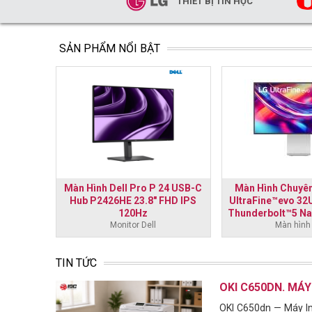
THIẾT BỊ TIN HỌC
SẢN PHẨM NỔI BẬT
27 inch
Màn Hình Dell Pro P 24 USB-C
Màn Hình Chuyên
HD -
Hub P2426HE 23.8" FHD IPS
UltraFine™evo 32
120Hz
Thunderbolt™5 Na
Monitor Dell
Màn hình
TIN TỨC
OKI C650DN. MÁY
OKI C650dn — Máy In