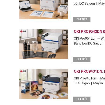
bởi IDC Saigon | Máy
CHI TIẾT
OKI PRO9542DN 
OKI Pro9542dn — Wh
Đăng bởi IDC Saigon 
CHI TIẾT
OKI PRO9431DN. 
OKI Pro9431dn — Máy
MÁY CHỦ DELL POWEREDGE R260 1U RACK
MÁY CHỦ D
IDC Saigon | Máy in 
XEON 6 6325P 16GB DDR5 ECC 2TB SATA IDRAC9
6 6325P 16
BASIC NO OS
NO OS
CHI TIẾT