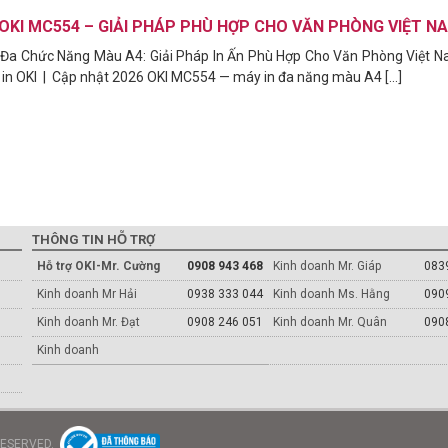
 OKI MC554 – GIẢI PHÁP PHÙ HỢP CHO VĂN PHÒNG VIỆT N
Đa Chức Năng Màu A4: Giải Pháp In Ấn Phù Hợp Cho Văn Phòng Việt 
 in OKI | Cập nhật 2026 OKI MC554 — máy in đa năng màu A4 [...]
THÔNG TIN HỖ TRỢ
Hỗ trợ OKI-Mr. Cường
0908 943 468
Kinh doanh Mr. Giáp
083
Kinh doanh Mr Hải
0938 333 044
Kinh doanh Ms. Hằng
090
Kinh doanh Mr. Đạt
0908 246 051
Kinh doanh Mr. Quân
090
Kinh doanh
 RESERVED.