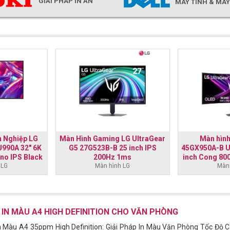
GIẢI PHÁP IN ẤN
MÁY TÍNH & MÁ
 Nghiệp LG
Màn Hình Gaming LG UltraGear
Màn hìn
U990A 32" 6K
G5 27G523B-B 25 inch IPS
45GX950A-B U
no IPS Black
200Hz 1ms
inch Cong 8
 LG
Màn hình LG
003ms HDR 
Màn 
 IN MÀU A4 HIGH DEFINITION CHO VĂN PHÒNG
 Màu A4 35ppm High Definition: Giải Pháp In Màu Văn Phòng Tốc Độ 