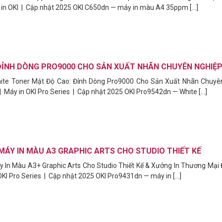
 in OKI | Cập nhật 2025 OKI C650dn — máy in màu A4 35ppm [...]
ĐỈNH DÒNG PRO9000 CHO SẢN XUẤT NHÃN CHUYÊN NGHIỆ
ite Toner Mật Độ Cao: Đỉnh Dòng Pro9000 Cho Sản Xuất Nhãn Chuyê
| Máy in OKI Pro Series | Cập nhật 2025 OKI Pro9542dn — White [...]
MÁY IN MÀU A3 GRAPHIC ARTS CHO STUDIO THIẾT KẾ
 In Màu A3+ Graphic Arts Cho Studio Thiết Kế & Xưởng In Thương Mại 
ELL POWEREDGE T160 TOWER XEON
OKI Pro Series | Cập nhật 2025 OKI Pro9431dn — máy in [...]
GB DDR5 ECC 2TB SATA IDRAC9 BASIC