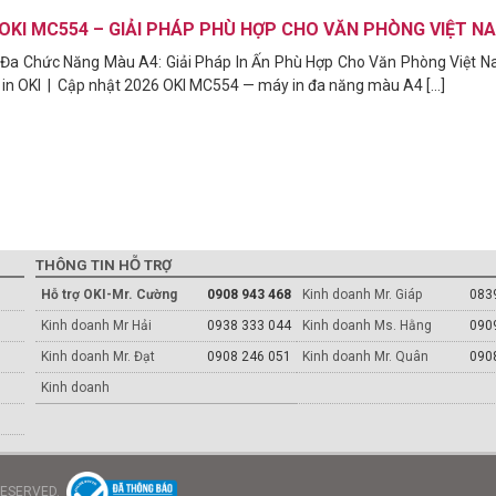
 OKI MC554 – GIẢI PHÁP PHÙ HỢP CHO VĂN PHÒNG VIỆT N
Đa Chức Năng Màu A4: Giải Pháp In Ấn Phù Hợp Cho Văn Phòng Việt 
 in OKI | Cập nhật 2026 OKI MC554 — máy in đa năng màu A4 [...]
THÔNG TIN HỖ TRỢ
Hỗ trợ OKI-Mr. Cường
0908 943 468
Kinh doanh Mr. Giáp
083
Kinh doanh Mr Hải
0938 333 044
Kinh doanh Ms. Hằng
090
Kinh doanh Mr. Đạt
0908 246 051
Kinh doanh Mr. Quân
090
Kinh doanh
 RESERVED.