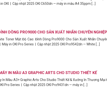
 in OKI | Cập nhật 2025 OKI C650dn — máy in màu A4 35ppm [...]
ĐỈNH DÒNG PRO9000 CHO SẢN XUẤT NHÃN CHUYÊN NGHIỆ
ite Toner Mật Độ Cao: Đỉnh Dòng Pro9000 Cho Sản Xuất Nhãn Chuyê
| Máy in OKI Pro Series | Cập nhật 2025 OKI Pro9542dn — White [...]
MÁY IN MÀU A3 GRAPHIC ARTS CHO STUDIO THIẾT KẾ
 In Màu A3+ Graphic Arts Cho Studio Thiết Kế & Xưởng In Thương Mại 
ELL POWEREDGE T160 TOWER XEON
OKI Pro Series | Cập nhật 2025 OKI Pro9431dn — máy in [...]
GB DDR5 ECC 2TB SATA IDRAC9 BASIC