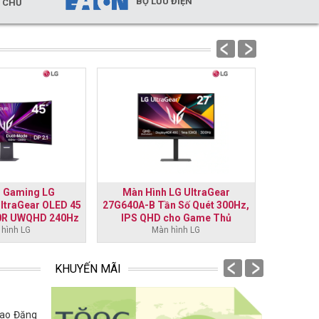
BỘ LƯU ĐIỆN
Y CHỦ
prev
next
h Gaming LG
Màn Hình LG UltraGear
Màn hì
ltraGear OLED 45
27G640A-B Tần Số Quét 300Hz,
UltraG
00R UWQHD 240Hz
IPS QHD cho Game Thủ
165Hz, 1
True Black 400
hình LG
Màn hình LG
Premium 
prev
next
KHUYẾN MÃI
Cao Đăng