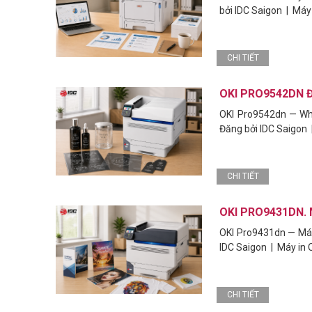
bởi IDC Saigon | Máy
CHI TIẾT
OKI PRO9542DN 
OKI Pro9542dn — Wh
Đăng bởi IDC Saigon 
CHI TIẾT
OKI PRO9431DN. 
OKI Pro9431dn — Máy
MÁY CHỦ DELL POWEREDGE R260 1U RACK
MÁY CHỦ D
IDC Saigon | Máy in 
XEON 6 6325P 16GB DDR5 ECC 2TB SATA IDRAC9
6 6325P 16
BASIC NO OS
NO OS
CHI TIẾT