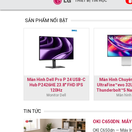
THIẾT BỊ TIN HỌC
SẢN PHẨM NỔI BẬT
27 inch
Màn Hình Dell Pro P 24 USB-C
Màn Hình Chuyên
HD -
Hub P2426HE 23.8" FHD IPS
UltraFine™evo 32
120Hz
Thunderbolt™5 Na
Monitor Dell
Màn hình
TIN TỨC
OKI C650DN. MÁY
OKI C650dn — Máy In