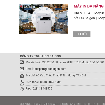
MÁY IN ĐA NĂNG
OKI MC554 — Máy In 
bởi IDC Saigon | Máy
CHI TIẾT
CÔNG TY TNHH IDC SAIGON
Mã số thuế: 0302285658 do sở KHĐT TP.HCM cấp 20-04-2001
Email:
support@idcsaigon.com
Địa chỉ: 66 Cao Triều Phát, P Tân Hưng, TP.HCM
Điện thoại:
(028) 3845 5905
Fax: (028) 38443575
COPYRIGHT © 2012 IDC SAIGON COMPANY LIMITED. ALL RIGHTS