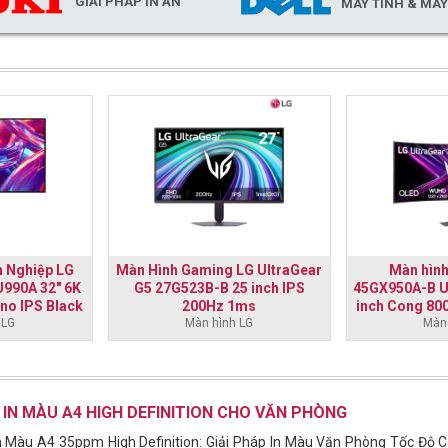
GIẢI PHÁP IN ẤN
MÁY TÍNH & MÁ
 Nghiệp LG
Màn Hình Gaming LG UltraGear
Màn hìn
U990A 32" 6K
G5 27G523B-B 25 inch IPS
45GX950A-B U
no IPS Black
200Hz 1ms
inch Cong 8
 LG
Màn hình LG
003ms HDR 
Màn 
 IN MÀU A4 HIGH DEFINITION CHO VĂN PHÒNG
 Màu A4 35ppm High Definition: Giải Pháp In Màu Văn Phòng Tốc Độ 