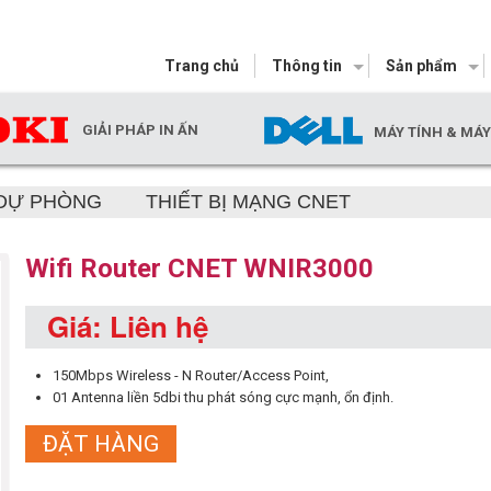
Trang chủ
Thông tin
Sản phẩm
GIẢI PHÁP IN ẤN
MÁY TÍNH & MÁ
 DỰ PHÒNG
THIẾT BỊ MẠNG CNET
Wifi Router CNET WNIR3000
Giá: Liên hệ
150Mbps Wireless - N Router/Access Point,
01 Antenna liền 5dbi thu phát sóng cực mạnh, ổn định.
ĐẶT HÀNG