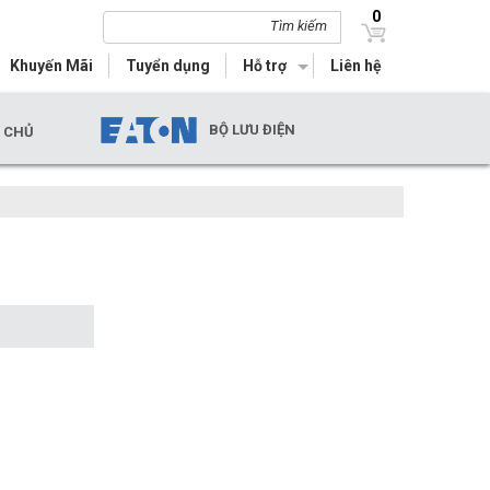
0
Tìm kiếm
Khuyến Mãi
Tuyển dụng
Hỗ trợ
Liên hệ
BỘ LƯU ĐIỆN
Y CHỦ