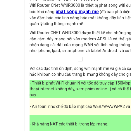
Wifi Router CNet WNIR3000 là thiết bị phát sóng wifi đ
phát sóng mạnh mẽ
bảo khả năng
(đủ bao phủ diện 
vẫn đảm bảo các tính năng bảo mật không dây tiên tiến
quản lý băng thông mạnh mẽ…
Wifi Router CNET WNIR3000 được thiết kế cho những ngư
cần cắm dây mạng nối vào modem ADSL là có thể giải 
nhận dạng cài đặt của mạng WAN với tính năng thông minh
như Iphone, Ipad, smartphone và tablet Android…và có thể
V
ới các
đặc tính ổn định, sóng wifi mạnh mẽ và giá cả 
hảo khi bạn có nhu cầu trang bị mạng không dây cho gia đ
-
Thiết bị phát Wi-Fi chuẩn N với tốc độ truy cập 150Mbp
thoại internet không dây, xem phim online…) và có thể 
nay.
-
An toàn: nhờ chế độ bảo mật cao WEB/WPA/WPA2 và hệ th
-
Khả năng NAT các thiết bị trong lớp mạng.