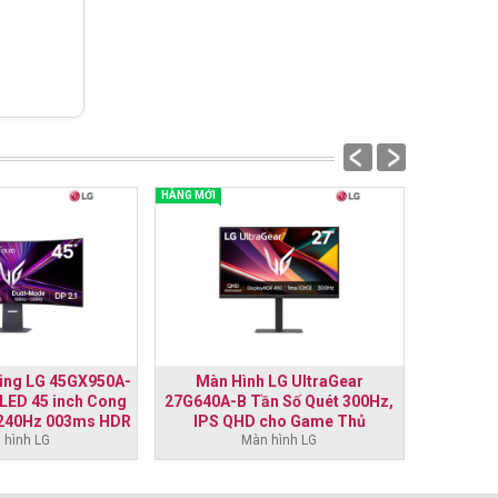
prev
next
HÀNG MỚI
HÀNG MỚI
ing LG 45GX950A-
Màn Hình LG UltraGear
Màn h
OLED 45 inch Cong
27G640A-B Tần Số Quét 300Hz,
UltraGear
240Hz 003ms HDR
IPS QHD cho Game Thủ
1ms (GtG
Black 400
 hình LG
Màn hình LG
cho