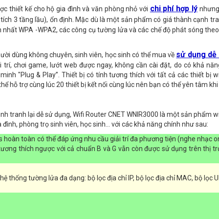
chi phí hợp lý
ược thiết kế cho hộ gia đình và văn phòng nhỏ với
nhưng
tích 3 tầng lầu), ổn định. Mặc dù là một sản phẩm có giá thành cạnh t
 nhất WPA -WPA2, các công cụ tường lửa và các chế độ phát sóng theo l
sử dụng dễ
ời dùng không chuyên, sinh viên, học sinh có thể mua về
trí, chơi game, lướt web được ngay, không cần cài đặt, do có khả năn
 "Plug & Play”. Thiết bị có tính tương thích với tất cả các thiết bị wif
 hỗ trợ cùng lúc 20 thiết bị kết nối cùng lúc nên bạn có thể yên tâm khi
cạnh tranh lại dễ sử dụng, Wifi Router CNET WNIR3000 là một sản phẩm wi
ình, phòng trọ sinh viên, học sinh...
với các khả năng chính như sau:
s hoàn toàn có thể đáp ứng nhu cầu giải trí đa phương tiện (nghe nhạc on
tương thích ngược với cả chuẩn B và G vẫn còn được sử dụng trên thị t
ống tường lửa đa dạng: bộ lọc địa chỉ IP, bộ lọc địa chỉ MAC, bộ lọc U