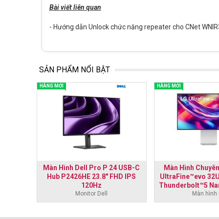
Bài viết liên quan
- Hướng dẫn Unlock chức năng repeater cho CNet WNI
SẢN PHẨM NỔI BẬT
HÀNG MỚI
HÀNG MỚI
7 inch
Màn Hình Dell Pro P 24 USB-C
Màn Hình Chuyên
D -
Hub P2426HE 23.8" FHD IPS
UltraFine™evo 32
120Hz
Thunderbolt™5 Na
Monitor Dell
Màn hình