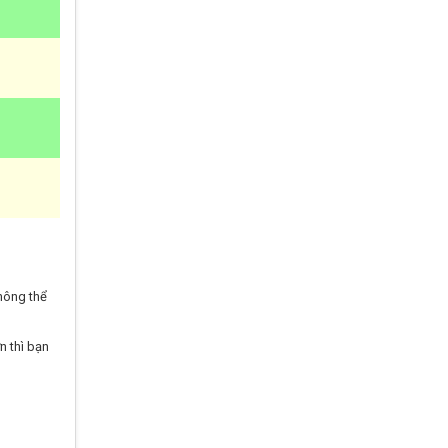
hông thể
n thì bạn