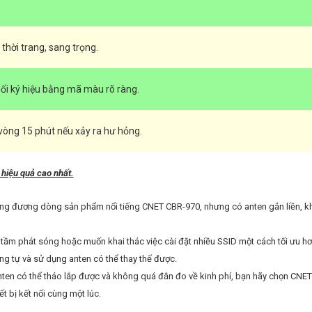
hời trang, sang trọng.
 nối ký hiệu bằng mã màu rõ ràng.
vòng 15 phút nếu xảy ra hư hỏng.
t hiệu quả cao nhất.
ương đương dòng sản phẩm nổi tiếng CNET CBR-970, nhưng có anten gắn liền, k
g tầm phát sóng hoặc muốn khai thác việc cài đặt nhiều SSID một cách tối ưu hơ
g tự và sử dụng anten có thể thay thế được.
nten có thể tháo lắp được và không quá đắn đo về kinh phí, bạn hãy chọn CNET
ết bị kết nối cùng một lúc.