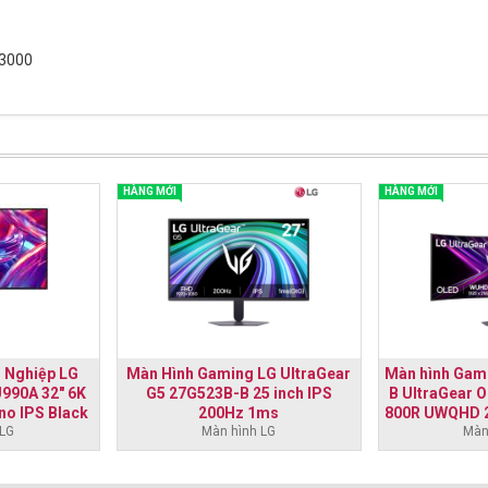
R3000
HÀNG MỚI
HÀNG MỚI
 Nghiệp LG
Màn Hình Gaming LG UltraGear
Màn hình Gam
U990A 32" 6K
G5 27G523B-B 25 inch IPS
B UltraGear 
no IPS Black
200Hz 1ms
800R UWQHD 
 LG
Màn hình LG
True 
Màn