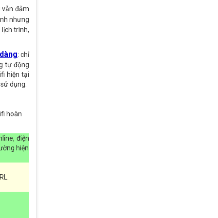
 vẫn đảm
ranh nhưng
ịch trình,
 dàng
: chỉ
g tự động
i hiện tại
 sử dụng.
fi hoàn
line, điện
rường hiện
RL.