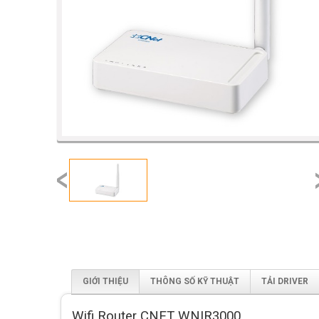
prev
GIỚI THIỆU
THÔNG SỐ KỸ THUẬT
TẢI DRIVER
Wifi Router CNET WNIR3000