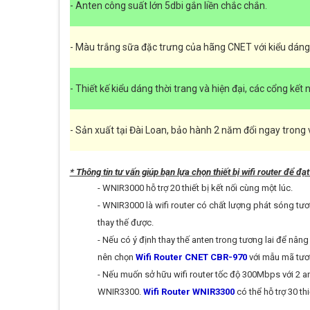
-
Anten công suất lớn 5dbi gắn liền chắc chắn.
-
Màu trắng sữa đặc trưng của hãng CNET với kiểu dáng t
-
Thiết kế kiểu dáng thời trang và hiện đại, các cổng kết
-
Sản xuất tại Đài Loan, bảo hành 2 năm đổi ngay trong 
* Thông tin tư vấn giúp bạn lựa chọn thiết bị wifi router để đạ
- WNIR3000 hỗ trợ 20 thiết bị kết nối cùng một lúc.
- WNIR3000 là wifi router có chất lượng phát sóng t
thay thế được.
- Nếu có ý định thay thế anten trong tương lai để nân
nên chọn
Wifi Router CNET CBR-970
với mẫu mã tươn
- Nếu muốn sở hữu wifi router tốc độ 300Mbps với 2 a
WNIR3300.
Wifi Router WNIR3300
có thể hỗ trợ 30 thi